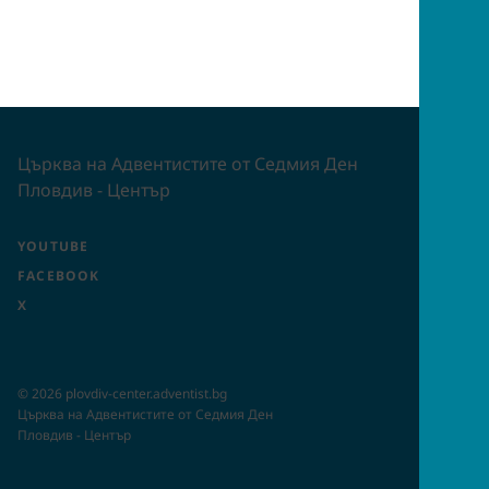
Църква на Адвентистите от Седмия Ден
Пловдив - Център
YOUTUBE
FACEBOOK
X
©
2026
plovdiv-center.adventist.bg
Църква на Адвентистите от Седмия Ден
Пловдив - Център