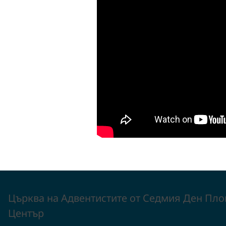
Църква на Адвентистите от Седмия Ден Пло
Център