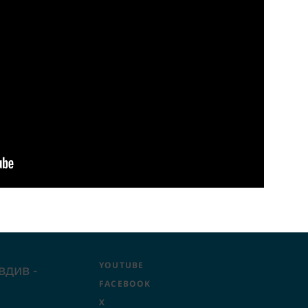
YOUTUBE
вдив -
FACEBOOK
X