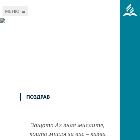
МЕНЮ
Пловдив Център
Църква на Адвентистите от Седмия Ден
ПОЗДРАВ
Защото Аз зная мислите,
които мисля за вас – казва