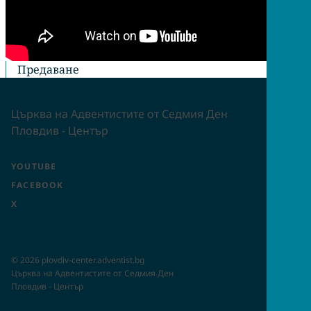
Предаване
Църква на Адвентистите от Седмия Ден
Пловдив - Център
YOUTUBE
FACEBOOK
X
©
2026
plovdiv-center.adventist.bg
Църква на Адвентистите от Седмия Ден
Пловдив - Център