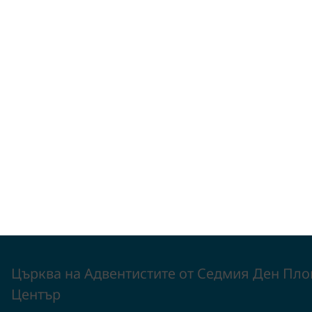
Църква на Адвентистите от Седмия Ден Пло
Център