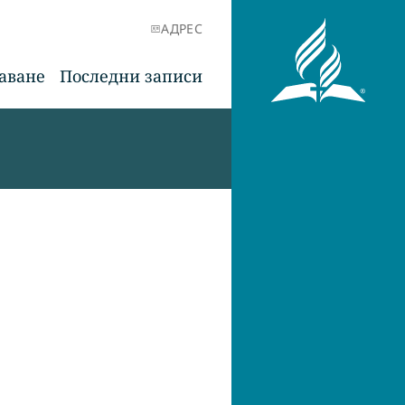
АДРЕС
аване
Последни записи