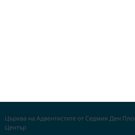
Църква на Адвентистите от Седмия Ден Пло
Център