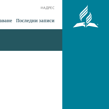
АДРЕС
аване
Последни записи