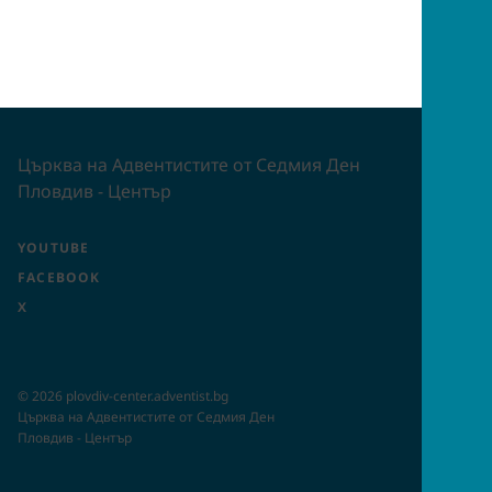
Църква на Адвентистите от Седмия Ден
Пловдив - Център
YOUTUBE
FACEBOOK
X
©
2026
plovdiv-center.adventist.bg
Църква на Адвентистите от Седмия Ден
Пловдив - Център