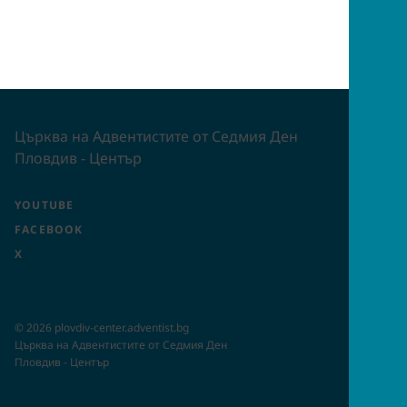
Църква на Адвентистите от Седмия Ден
Пловдив - Център
YOUTUBE
FACEBOOK
X
©
2026
plovdiv-center.adventist.bg
Църква на Адвентистите от Седмия Ден
Пловдив - Център