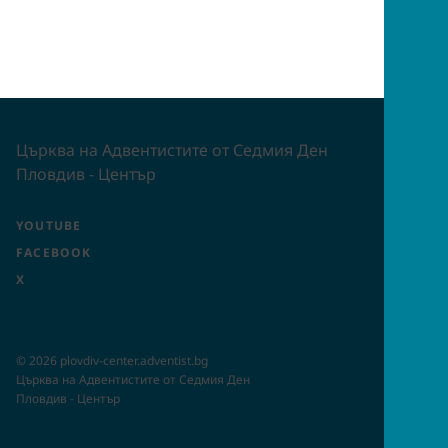
Църква на Адвентистите от Седмия Ден
Пловдив - Център
YOUTUBE
FACEBOOK
X
©
2026
plovdiv-center.adventist.bg
Църква на Адвентистите от Седмия Ден
Пловдив - Център