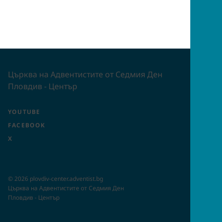
Църква на Адвентистите от Седмия Ден
Пловдив - Център
YOUTUBE
FACEBOOK
X
©
2026
plovdiv-center.adventist.bg
Църква на Адвентистите от Седмия Ден
Пловдив - Център